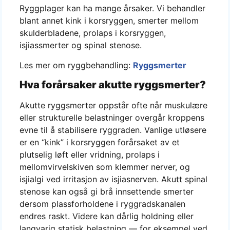
Ryggplager kan ha mange årsaker. Vi behandler
blant annet kink i korsryggen, smerter mellom
skulderbladene, prolaps i korsryggen,
isjiassmerter og spinal stenose.
Les mer om ryggbehandling:
Ryggsmerter
Hva forårsaker akutte ryggsmerter?
Akutte ryggsmerter oppstår ofte når muskulære
eller strukturelle belastninger overgår kroppens
evne til å stabilisere ryggraden. Vanlige utløsere
er en “kink” i korsryggen forårsaket av et
plutselig løft eller vridning, prolaps i
mellomvirvelskiven som klemmer nerver, og
isjialgi ved irritasjon av isjiasnerven. Akutt spinal
stenose kan også gi brå innsettende smerter
dersom plassforholdene i ryggradskanalen
endres raskt. Videre kan dårlig holdning eller
langvarig statisk belastning — for eksempel ved