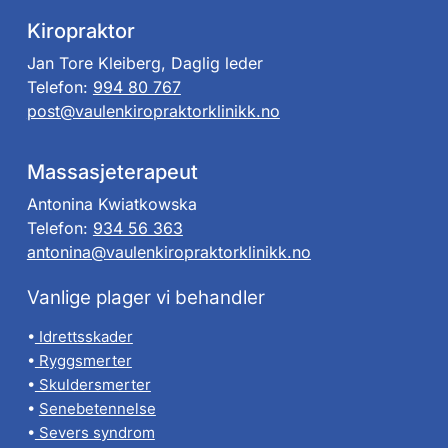
Kiropraktor
Jan Tore Kleiberg, Daglig leder
Telefon:
994 80 767
post@vaulenkiropraktorklinikk.no
Massasjeterapeut
Antonina Kwiatkowska
Telefon:
934 56 363
antonina@vaulenkiropraktorklinikk.no
Vanlige plager vi behandler
•
Idrettsskader
•
Ryggsmerter
•
Skuldersmerter
•
Senebetennelse
•
Severs syndrom