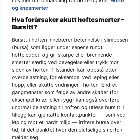
Les mer om behandling for hofte og kne:
Hofte
og knesmerter
Hva forårsaker akutt hoftesmerter –
Bursitt?
Bursitt i hoften innebærer betennelse i slimposen
(bursa) som ligger under senene rundt
hofteleddet, og gir skarpe eller brennende
smerter særlig ved bevegelse eller trykk mot
siden av hoften. Tilstanden kan oppstå etter
overbelastning, for eksempel ved løping eller
hopp, eller akutte vridninger i hoften. Endret
gangmønster som følge av andre skader (for
eksempel knær eller rygg) kan også overføre
unormal belastning til hoften og utløse bursitt. I
tillegg kan gjentatte kontaktpunkter — som ved
løping mot et hardt miljø — irritere bursa over
tid, til det punktet hvor den plutselige smerten
melder seg.