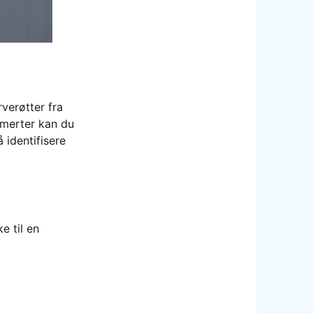
rverøtter fra
smerter kan du
 identifisere
e til en