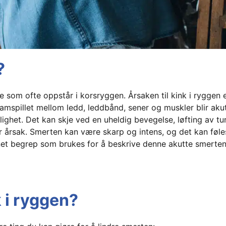
?
e som ofte oppstår i korsryggen. Årsaken til kink i ryggen e
Samspillet mellom ledd, leddbånd, sener og muskler blir aku
ighet. Det kan skje ved en uheldig bevegelse, løfting av t
lar årsak. Smerten kan være skarp og intens, og det kan fø
net begrep som brukes for å beskrive denne akutte smerten
 i ryggen?