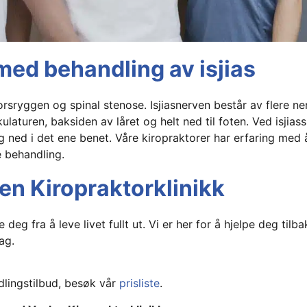
 med behandling av isjias
orsryggen og spinal stenose. Isjiasnerven består av flere ne
turen, baksiden av låret og helt ned til foten. Ved isjias
 ned i det ene benet. Våre kiropraktorer har erfaring med å
e behandling.
len Kiropraktorklinikk
eg fra å leve livet fullt ut. Vi er her for å hjelpe deg tilbak
ag.
dlingstilbud, besøk vår
prisliste
.