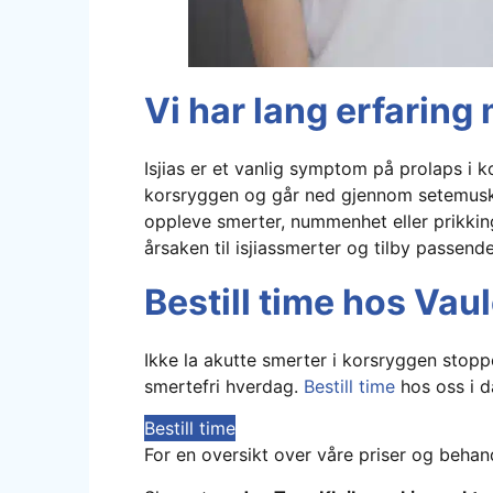
Vi har lang erfaring
Isjias er et vanlig symptom på prolaps i k
korsryggen og går ned gjennom setemuskula
oppleve smerter, nummenhet eller prikking
årsaken til isjiassmerter og tilby passend
Bestill time hos Vau
Ikke la akutte smerter i korsryggen stoppe d
smertefri hverdag.
Bestill time
hos oss i d
Bestill time
For en oversikt over våre priser og behan