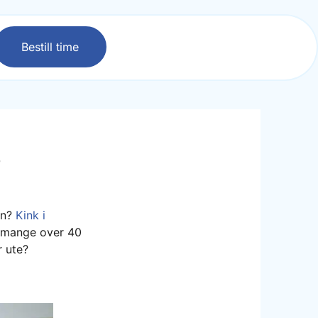
Bestill time
?
en?
Kink i
or mange over 40
r ute?