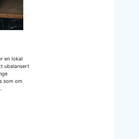
r en lokal
tt ubalansert
unge
les som om
.