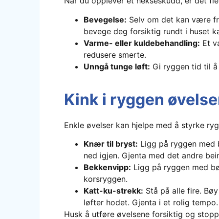
Når du opplever et hekseskudd, er det fler
Bevegelse:
Selv om det kan være fri
bevege deg forsiktig rundt i huset ka
Varme- eller kuldebehandling:
Et va
redusere smerte.
Unngå tunge løft:
Gi ryggen tid til 
Kink i ryggen øvelse
Enkle øvelser kan hjelpe med å styrke ry
Knær til bryst:
Ligg på ryggen med b
ned igjen. Gjenta med det andre bein
Bekkenvipp:
Ligg på ryggen med bøy
korsryggen.
Katt-ku-strekk:
Stå på alle fire. B
løfter hodet. Gjenta i et rolig tempo.
Husk å utføre øvelsene forsiktig og stopp