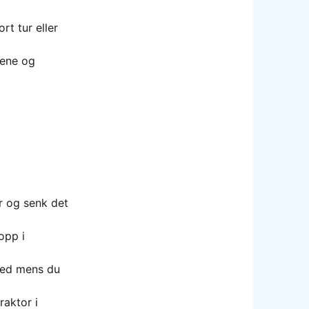
rt tur eller
lene og
r og senk det
opp i
 ned mens du
raktor i