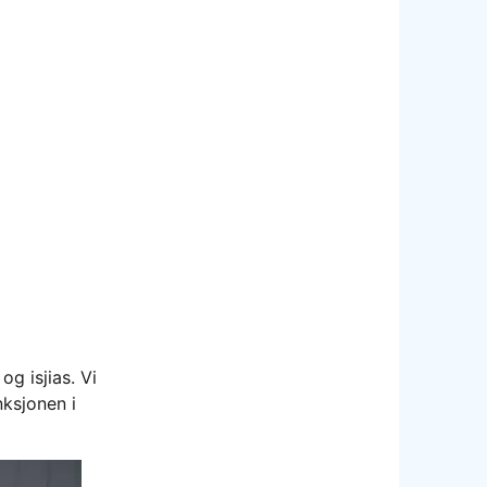
g isjias. Vi
ksjonen i