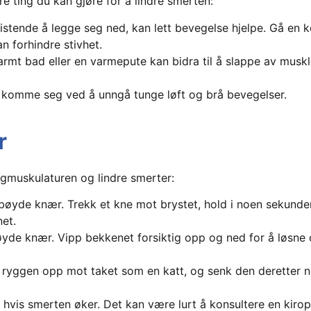
e ting du kan gjøre for å lindre smerten:
stende å legge seg ned, kan lett bevegelse hjelpe. Gå en ko
n forhindre stivhet.
rmt bad eller en varmepute kan bidra til å slappe av musk
å komme seg ved å unngå tunge løft og brå bevegelser.
r
ggmuskulaturen og lindre smerter:
øyde knær. Trekk et kne mot brystet, hold i noen sekunde
et.
de knær. Vipp bekkenet forsiktig opp og ned for å løsne 
øy ryggen opp mot taket som en katt, og senk den deretter
 hvis smerten øker. Det kan være lurt å konsultere en kirop