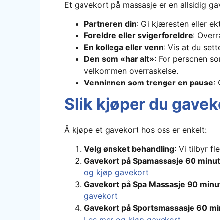
Et gavekort på massasje er en allsidig g
Partneren din
: Gi kjæresten eller ek
Foreldre eller svigerforeldre
: Overr
En kollega eller venn
: Vis at du set
Den som «har alt»
: For personen so
velkommen overraskelse.
Venninnen som trenger en pause
:
Slik kjøper du gavekor
Å kjøpe et gavekort hos oss er enkelt:
Velg ønsket behandling
: Vi tilbyr f
Gavekort på Spamassasje 60 minut
og kjøp gavekort
Gavekort på Spa Massasje 90 minu
gavekort
Gavekort på Sportsmassasje 60 mi
Les mer og kjøp gavekort