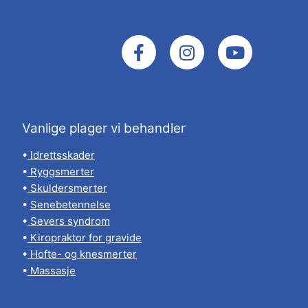
Vanlige plager vi behandler
•
Idrettsskader
•
Ryggsmerter
•
Skuldersmerter
•
Senebetennelse
•
Severs syndrom
•
Kiropraktor for gravide
•
Hofte- og knesmerter
•
Massasje