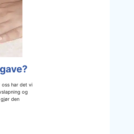
egave?
 oss har det vi
vslapning og
 gjør den