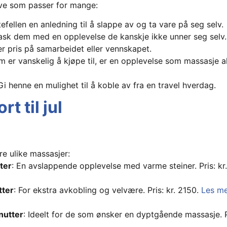
ave som passer for mange:
tefellen en anledning til å slappe av og ta vare på seg selv.
ask dem med en opplevelse de kanskje ikke unner seg selv.
ter pris på samarbeidet eller vennskapet.
m er vanskelig å kjøpe til, er en opplevelse som massasje al
 Gi henne en mulighet til å koble av fra en travel hverdag.
t til jul
lere ulike massasjer:
ter
: En avslappende opplevelse med varme steiner. Pris: kr
tter
: For ekstra avkobling og velvære. Pris: kr. 2150.
Les me
nutter
: Ideelt for de som ønsker en dyptgående massasje. Pr