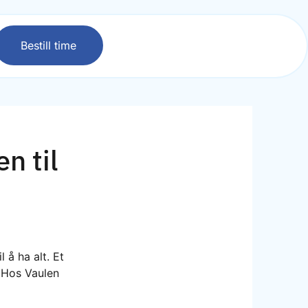
Bestill time
n til
 å ha alt. Et
? Hos Vaulen