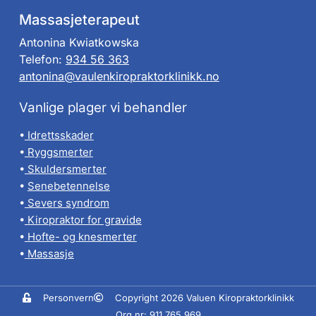
Massasjeterapeut
Antonina Kwiatkowska
Telefon:
934 56 363
antonina@vaulenkiropraktorklinikk.no
Vanlige plager vi behandler
•
Idrettsskader
•
Ryggsmerter
•
Skuldersmerter
•
Senebetennelse
•
Severs syndrom
•
Kiropraktor for gravide
•
Hofte- og knesmerter
•
Massasje
Personvern
Copyright 2026 Valuen Kiropraktorklinikk
Org nr: 911 765 969