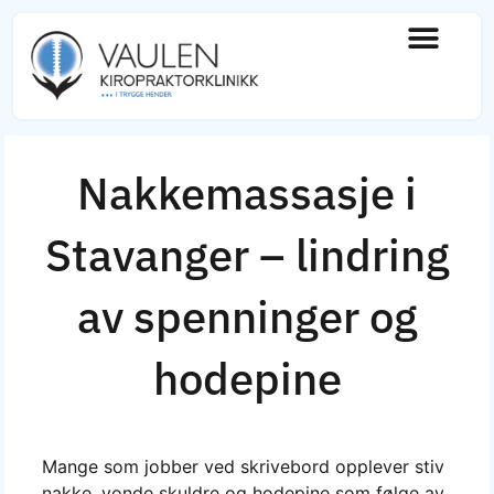
Nakkemassasje i
Stavanger – lindring
av spenninger og
hodepine
Mange som jobber ved skrivebord opplever stiv
nakke, vonde skuldre og hodepine som følge av