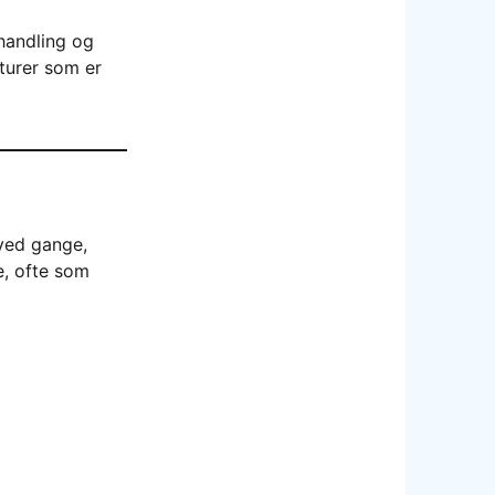
ehandling og
kturer som er
 ved gange,
e, ofte som