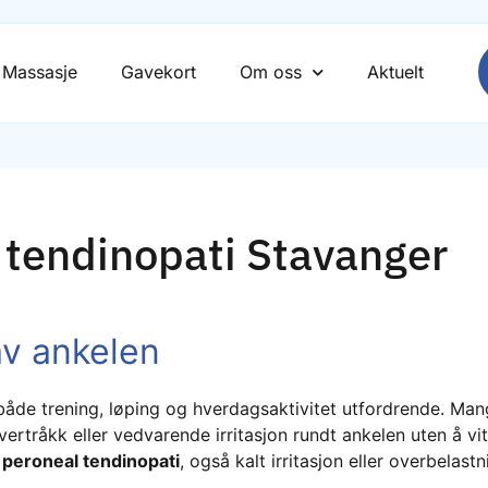
Massasje
Gavekort
Om oss
Aktuelt
 tendinopati Stavanger
av ankelen
både trening, løping og hverdagsaktivitet utfordrende. Ma
overtråkk eller vedvarende irritasjon rundt ankelen uten å v
r
peroneal tendinopati
, også kalt irritasjon eller overbelastn