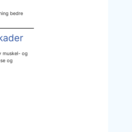
tning bedre
kader
v muskel- og
lse og