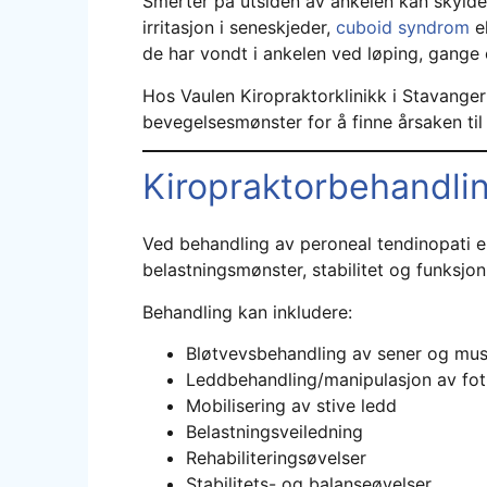
Smerter på utsiden av ankelen kan skyldes 
irritasjon i seneskjeder,
cuboid syndrom
e
de har vondt i ankelen ved løping, gange el
Hos Vaulen Kiropraktorklinikk i Stavanger
bevegelsesmønster for å finne årsaken til 
Kiropraktorbehandli
Ved behandling av peroneal tendinopati e
belastningsmønster, stabilitet og funksjon 
Behandling kan inkludere:
Bløtvevsbehandling av sener og mus
Leddbehandling/manipulasjon av fot
Mobilisering av stive ledd
Belastningsveiledning
Rehabiliteringsøvelser
Stabilitets- og balanseøvelser