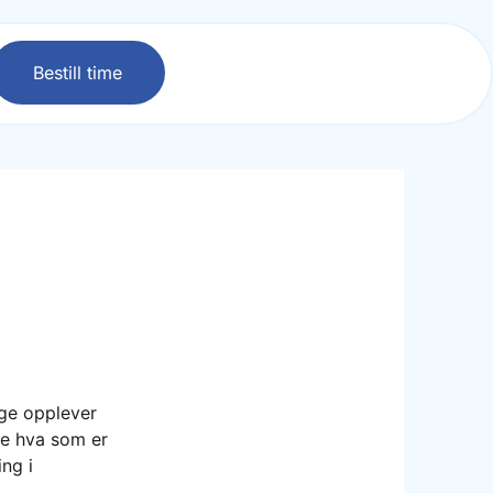
Bestill time
nge opplever
ite hva som er
ing i