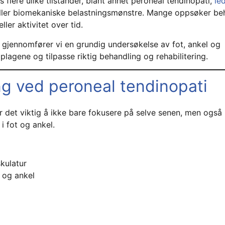
flere ulike tilstander, blant annet peroneal tendinopati,
le
ller biomekaniske belastningsmønstre. Mange oppsøker beh
ler aktivitet over tid.
 gjennomfører vi en grundig undersøkelse av fot, ankel og
plagene og tilpasse riktig behandling og rehabilitering.
ng ved peroneal tendinopati
r det viktig å ikke bare fokusere på selve senen, men også
i fot og ankel.
kulatur
 og ankel