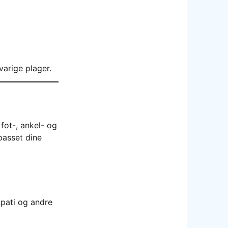
varige plager.
fot-, ankel- og
passet dine
opati og andre