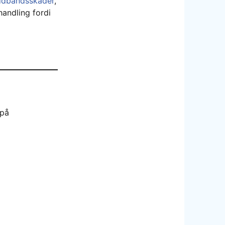
ddbåndsskader
,
andling fordi
 på