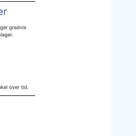
er
nger gradvis
lager.
kel over tid.