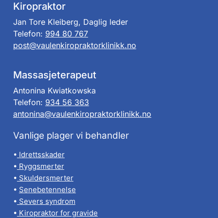
Kiropraktor
Jan Tore Kleiberg, Daglig leder
Telefon:
994 80 767
post@vaulenkiropraktorklinikk.no
Massasjeterapeut
Antonina Kwiatkowska
Telefon:
934 56 363
antonina@vaulenkiropraktorklinikk.no
Vanlige plager vi behandler
•
Idrettsskader
•
Ryggsmerter
•
Skuldersmerter
•
Senebetennelse
•
Severs syndrom
•
Kiropraktor for gravide